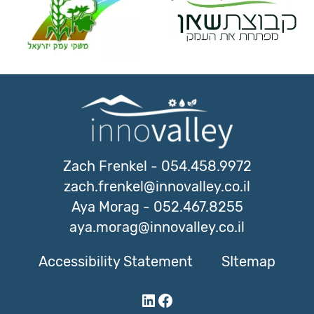
Zach Frenkel
-
054.458.9972
zach.frenkel@innovalley.co.il
Aya Morag
-
052.467.8255
aya.morag@innovalley.co.il
Accessibility Statement
SItemap
LinkedIn
Facebook