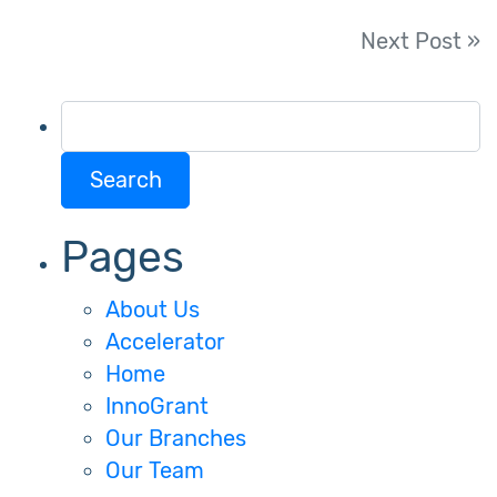
Post
Next Post »
navigation
Search
for:
Pages
About Us
Accelerator
Home
InnoGrant
Our Branches
Our Team