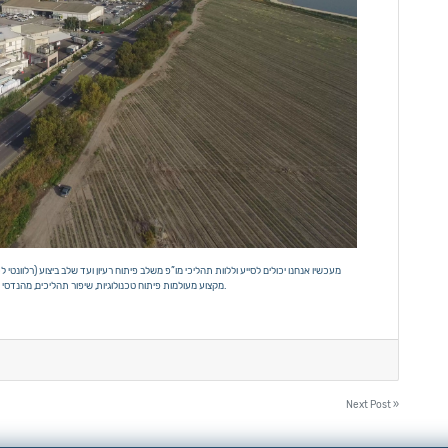
מעכשיו אנחנו יכולים לסייע וללוות תהליכי מו”פ משלב פיתוח רעיון ועד שלב ביצוע (רלוונ
מקצוע מעולמות פיתוח טכנולוגיות, שיפור תהליכים, מהנדסי מכונות, תעשיה וניהול, ענפי מים וחקלאות וכל זה במימון התוכנית מכינת מו”פ.
Next Post »