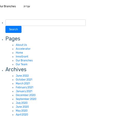
Our Branches
עברית
Search
for:
Pages
About Us
Accelerator
Home
InnoGrant
Our Branches
Our Team
Archives
June 2022
October 2021
March 2021
February 2021
January 2021
December 2020
September 2020
July 2020
June 2020
May 2020
April 2020