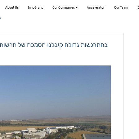
About Us
InnoGrant
Our Companies
Accelerator
Our Team
ב