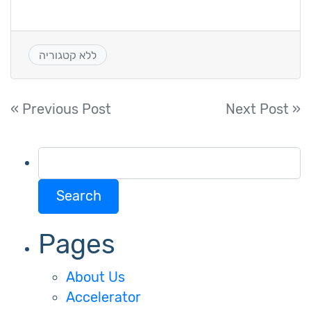
ללא קטגוריה
Post
« Previous Post
Next Post »
navigation
Search
for:
Pages
About Us
Accelerator