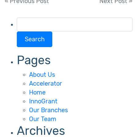
Post
« Previous Post
Next Post »
navigation
Search
for:
Pages
About Us
Accelerator
Home
InnoGrant
Our Branches
Our Team
Archives