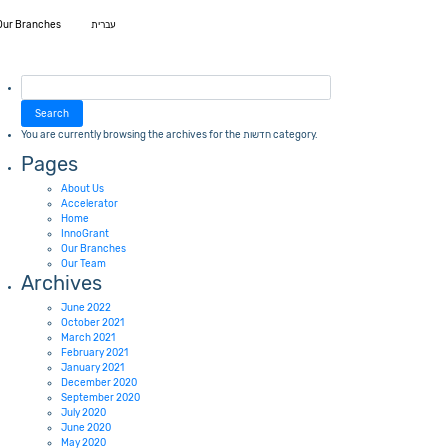
עברית
Our Branches
Search
for:
You are currently browsing the archives for the חדשות category.
Pages
About Us
Accelerator
Home
InnoGrant
Our Branches
Our Team
Archives
June 2022
October 2021
March 2021
February 2021
January 2021
December 2020
September 2020
July 2020
June 2020
May 2020