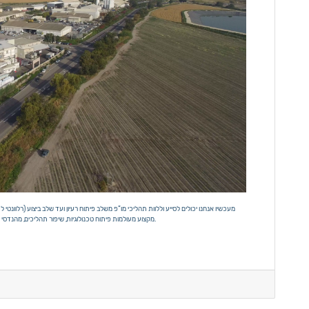
מעכשיו אנחנו יכולים לסייע וללוות תהליכי מו”פ משלב פיתוח רעיון ועד שלב ביצוע (רלוונ
מקצוע מעולמות פיתוח טכנולוגיות, שיפור תהליכים, מהנדסי מכונות, תעשיה וניהול, ענפי מים וחקלאות וכל זה במימון התוכנית מכינת מו”פ.