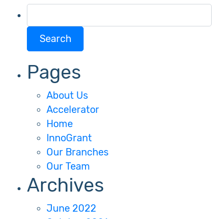
navigation
Search
for:
Pages
About Us
Accelerator
Home
InnoGrant
Our Branches
Our Team
Archives
June 2022