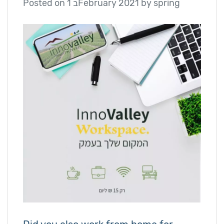
spring
by
1 בFebruary 2021
Posted on