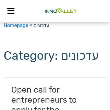
Skip
to
content
עדכונים
»
Homepage
עדכונים
Category:
Open call for
entrepreneurs to
apply for the