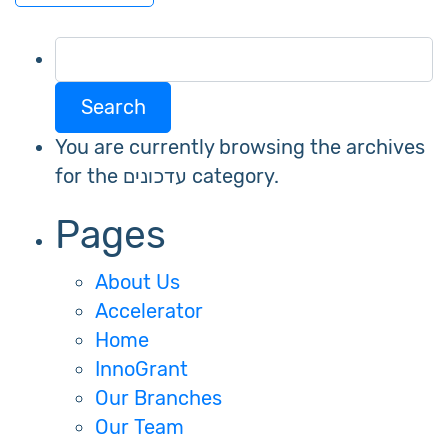
navigation
Search
for:
You are currently browsing the archives
for the עדכונים category.
Pages
About Us
Accelerator
Home
InnoGrant
Our Branches
Our Team